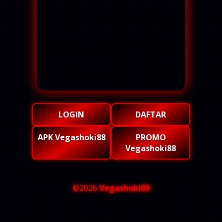
LOGIN
DAFTAR
APK Vegashoki88
PROMO
Vegashoki88
©2026
Vegashoki88